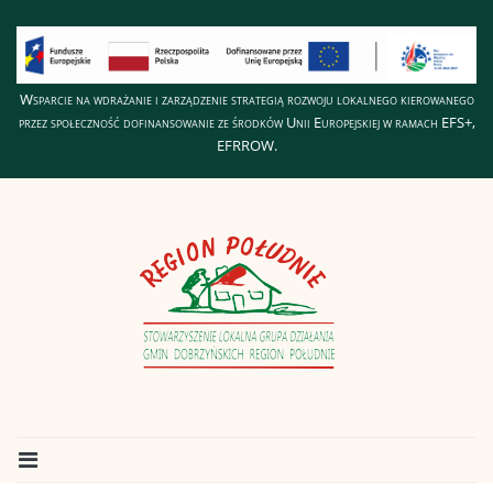
Wsparcie na wdrażanie i zarządzenie strategią rozwoju lokalnego kierowanego
przez społeczność dofinansowanie ze środków Unii Europejskiej w ramach EFS+,
EFRROW.