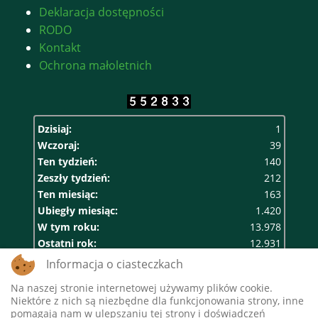
Deklaracja dostępności
RODO
Kontakt
Ochrona małoletnich
Dzisiaj:
1
Wczoraj:
39
Ten tydzień:
140
Zeszły tydzień:
212
Ten miesiąc:
163
Ubiegły miesiąc:
1.420
W tym roku:
13.978
Ostatni rok:
12.931
Razem:
552.833
Informacja o ciasteczkach
Na naszej stronie internetowej używamy plików cookie.
Niektóre z nich są niezbędne dla funkcjonowania strony, inne
pomagają nam w ulepszaniu tej strony i doświadczeń