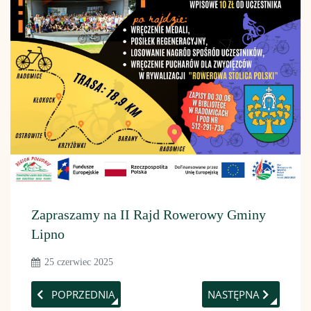
Zapraszamy na II Rajd Rowerowy Gminy
Lipno
25 czerwiec 2025
POPRZEDNIA STRONA: ZA NAMI SPOTKANIE ROBOCZE 
NASTĘPNA STRONA: 
POPRZEDNIA
NASTĘPNA