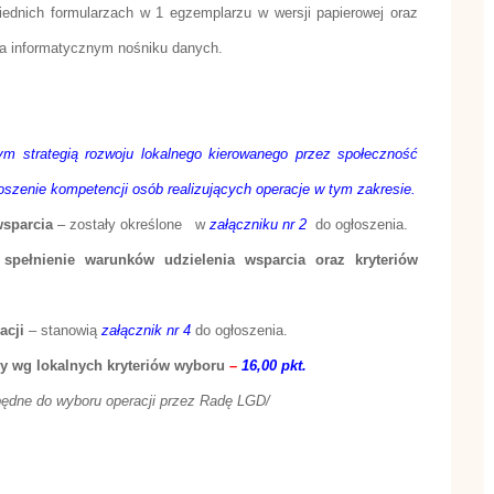
ednich formularzach w 1 egzemplarzu w wersji papierowej oraz
na informatycznym nośniku danych.
ym strategią rozwoju lokalnego kierowanego przez społeczność
oszenie kompetencji osób realizujących operacje w tym zakresie.
wsparcia
– zostały określone
w
załączniku nr 2
do ogłoszenia.
pełnienie warunków udzielenia wsparcia oraz kryteriów
.
acji
– stanowią
załącznik nr 4
do ogłoszenia.
y wg lokalnych kryteriów wyboru
–
16,00 pkt.
zbędne do wyboru operacji przez Radę LGD/