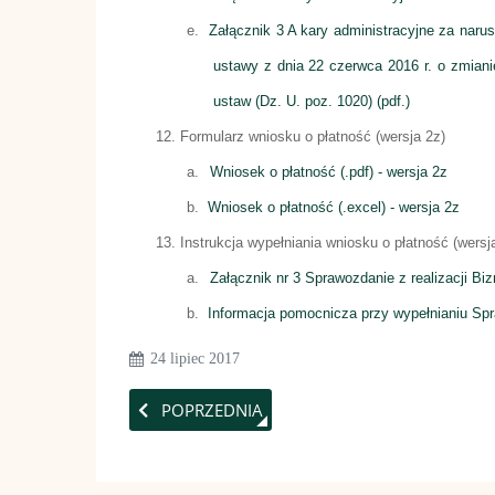
e.
Załącznik 3 A kary administracyjne za naru
ustawy z dnia 22 czerwca 2016 r. o zmian
ustaw (Dz. U. poz. 1020) (pdf.)
12.
Formularz wniosku o płatność (wersja 2z)
a.
Wniosek o płatność (.pdf) - wersja 2z
b.
Wniosek o płatność (.excel) - wersja 2z
13.
Instrukcja wypełniania wniosku o płatność (wersj
a.
Załącznik nr 3 Sprawozdanie z realizacji B
b.
Informacja pomocnicza przy wypełnianiu Spra
24 lipiec 2017
POPRZEDNIA STRONA: OGŁOSZENIE O NABO
POPRZEDNIA