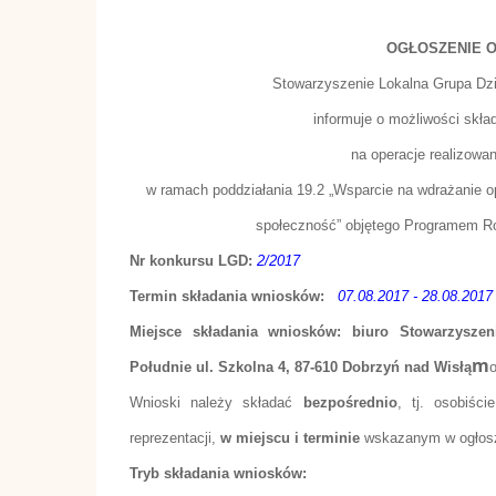
OGŁOSZENIE 
Stowarzyszenie Lokalna Grupa Dzi
informuje o możliwości skła
na operacje realizowa
w ramach poddziałania 19.2 „Wsparcie na wdrażanie op
społeczność” objętego Programem Ro
Nr konkursu LGD:
2/2017
Termin składania wniosków:
07.08.2017 - 28.08.2017 
Miejsce składania wniosków: biuro Stowarzysze
m
Południe ul. Szkolna 4, 87-610 Dobrzyń nad Wisłą
o
Wnioski należy składać
bezpośrednio
, tj. osobiśc
reprezentacji,
w miejscu i terminie
wskazanym w ogłosz
Tryb składania wniosków: