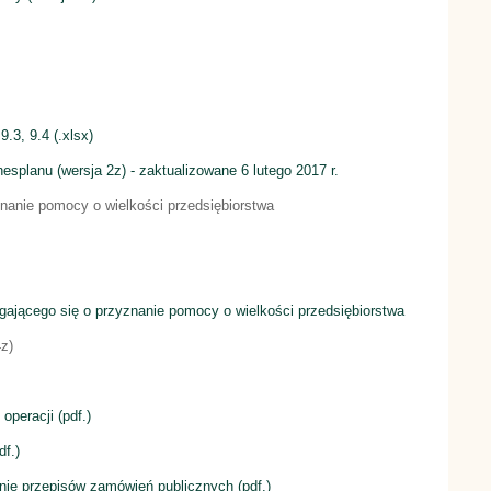
9.3, 9.4 (.xlsx)
esplanu (wersja 2z) - zaktualizowane 6 lutego 2017 r.
nanie pomocy o wielkości przedsiębiorstwa
ającego się o przyznanie pomocy o wielkości przedsiębiorstwa
z)
peracji (pdf.)
f.)
nie przepisów zamówień publicznych (pdf.)