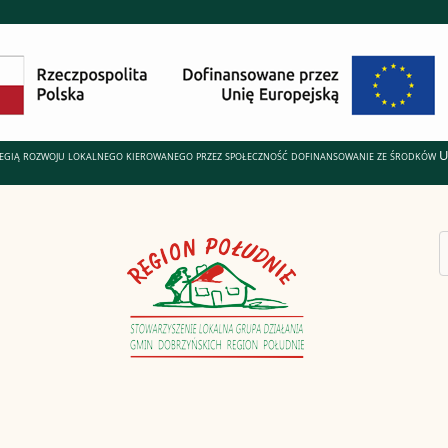
ategią rozwoju lokalnego kierowanego przez społeczność dofinansowanie ze środków 