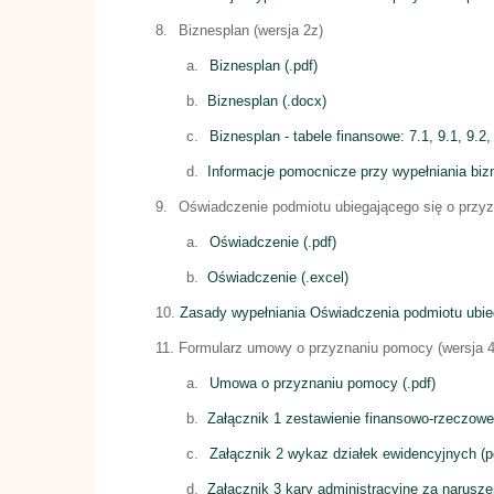
8.
Biznesplan (wersja 2z)
a.
Biznesplan (.pdf)
b.
Biznesplan (.docx)
c.
Biznesplan - tabele finansowe: 7.1, 9.1, 9.2, 
d.
Informacje pomocnicze przy wypełniania bizn
9.
Oświadczenie podmiotu ubiegającego się o przyz
a.
Oświadczenie (.pdf)
b.
Oświadczenie (.excel)
10.
Zasady wypełniania Oświadczenia podmiotu ubieg
11.
Formularz umowy o przyznaniu pomocy (wersja 4
a.
Umowa o przyznaniu pomocy (.pdf)
b.
Załącznik 1 zestawienie finansowo-rzeczowe o
c.
Załącznik 2 wykaz działek ewidencyjnych (pd
d.
Załącznik 3 kary administracyjne za narusze