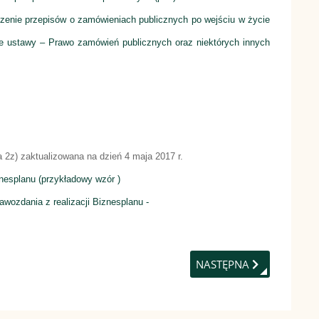
szenie przepisów o zamówieniach publicznych po wejściu w życie
ie ustawy – Prawo zamówień publicznych oraz niektórych innych
a 2z) zaktualizowana na dzień 4 maja 2017 r.
iznesplanu (przykładowy wzór
)
wozdania z realizacji Biznesplanu -
RZE WNIOSKÓW 3/2017
NASTĘPNA STRONA: OG
NASTĘPNA