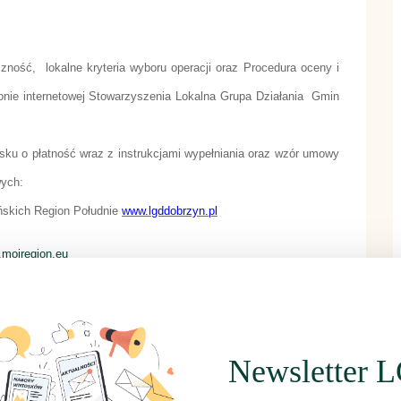
ność, lokalne kryteria wyboru operacji oraz Procedura oceny i
ronie internetowej Stowarzyszenia Lokalna Grupa Działania Gmin
sku o płatność wraz z instrukcjami wypełniania oraz wzór umowy
wych:
ńskich Region Południe
www.lgddobrzyn.pl
mojregion.eu
rimr.gov.pl
rze
Stowarzyszenia Lokalna Grupa Działania Gmin Dobrzyńskich
Newsletter 
słą
ria.pl
lub telefonicznie:
54 253 05 38
lub
795 411 253