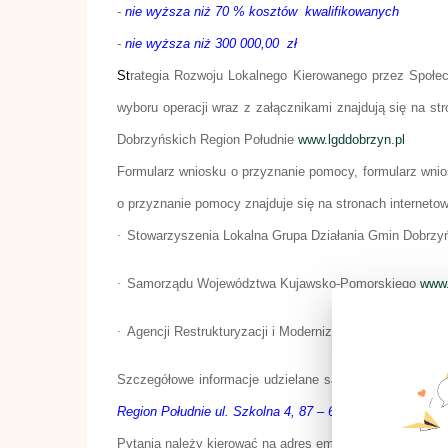
-
nie wyższa niż
70 % kosztów
kwalifikowanych
-
nie wyższa niż 300 000,00
zł
St
rategia Rozwoju Lokalnego Kierowanego przez Społecz
wyboru operacji wraz z załącznikami znajdują się na st
Dobrzyńskich Region Południe
www.lgddobrzyn.pl
Formularz wniosku o przyznanie pomocy, formularz wnio
o przyznanie pomocy znajduje się na stronach interneto
·
Stowarzyszenia Lokalna Grupa Działania Gmin Dobrzy
·
Samorządu Województwa Kujawsko-Pomorskiego
www.
·
Agencji Restrukturyzacji i Modernizacji Rolnictwa
www.a
Szczegółowe informacje udzielane są dodatkowo w Biu
Region Południe ul. Szkolna 4, 87 – 610 Dobrzyń nad Wi
Pytania należy kierować na adres email:
lgddobrzyn@inte