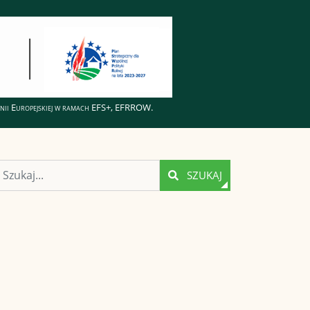
Unii Europejskiej w ramach EFS+, EFRROW.
Szukaj
SZUKAJ