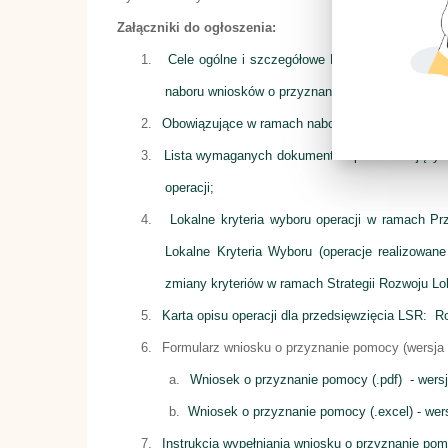
Załączniki do ogłoszenia:
1.
Cele ogólne i szczegółowe LSR, przedsięwzię
naboru wniosków o przyznanie pomocy wskaźni
2.
Obowiązujące w ramach naboru warunki udzieleni
3.
Lista wymaganych dokumentów potwierdzających 
operacji;
4.
Lokalne kryteria wyboru operacji w ramach Pr
Lokalne Kryteria Wyboru (operacje realizowan
zmiany kryteriów w ramach Strategii Rozwoju L
5.
Karta opisu operacji dla przedsięwzięcia LSR:
Ro
6.
Formularz wniosku o przyznanie pomocy (wersja 
a.
Wniosek o przyznanie pomocy (.pdf) - wersj
b.
Wniosek o przyznanie pomocy (.excel) - wer
7.
Instrukcja wypełniania wniosku o przyznanie pom