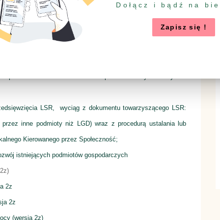
Dołącz i bądź na bi
Zapisz się !
cia wraz ze wskazaniem planowanych do
osiągnięcia w ramach
ków;
a wsparcia;
spełnienie warunków udzielenia wsparcia oraz kryteriów wyboru
zedsięwzięcia LSR,
wyciąg z dokumentu towarzyszącego LSR:
e przez inne podmioty niż LGD) wraz z procedurą ustalania lub
okalnego Kierowanego przez Społeczność;
zwój istniejących podmiotów gospodarczych
2z)
a 2z
sja 2z
ocy (wersja 2z)