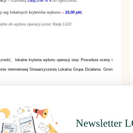
acji
– stanowią
załącznik nr 4
do ogłoszenia.
y wg lokalnych kryteriów wyboru
–
10,00 pkt.
ędne do wyboru operacji przez Radę LGD/
ność, lokalne kryteria wyboru operacji oraz Procedura oceny i
ronie internetowej Stowarzyszenia Lokalna Grupa Działania Gmin
sku o płatność wraz z instrukcjami wypełniania oraz wzór umowy
wych:
brzyńskich Region Południe
rskiego
www.mojregion.eu
Newsletter 
lnictwa
www.arimr.gov.pl