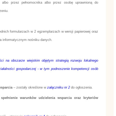
ie albo przez pełnomocnika albo przez osobę uprawnioną do
eniu.
dnich formularzach w 2 egzemplarzach w wersji papierowej oraz
na informatycznym nośniku danych.
ści na obszarze wiejskim objętym strategią rozwoju lokalnego
iałalności gospodarczej - w tym podnoszenie kompetencji osób
wsparcia
– zostały określone w
załączniku nr 2
do ogłoszenia.
pełnienie warunków udzielenia wsparcia oraz kryteriów
.