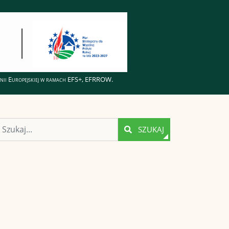
Unii Europejskiej w ramach EFS+, EFRROW.
Szukaj
SZUKAJ