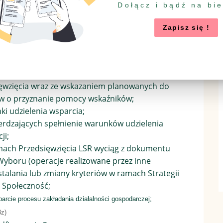
Dołącz i bądź na bi
rze
Stowarzyszenia Lokalna Grupa Działania Gmin Dobrzyńskich
Zapisz się !
słą
ria.pl
lub telefonicznie:
54 253 05 38
lub
795 411 253
sięwzięcia wraz ze wskazaniem planowanych do
w o przyznanie pomocy wskaźników;
i udzielenia wsparcia;
dzających spełnienie warunków udzielenia
ji;
amach Przedsięwzięcia LSR wyciąg z dokumentu
Wyboru (operacje realizowane przez inne
talania lub zmiany kryteriów w ramach Strategii
 Społeczność;
parcie procesu zakładania działalności gospodarczej
;
3z)