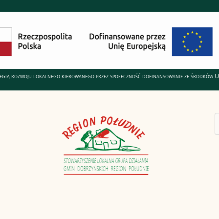
ategią rozwoju lokalnego kierowanego przez społeczność dofinansowanie ze środków 