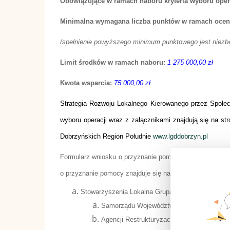
Obowiązujące w ramach naboru kryteria wyboru oper
Minimalna wymagana liczba punktów w ramach ocen
/spełnienie powyższego minimum punktowego jest niezb
Limit środków w ramach naboru:
1 275 000,00 zł
Kwota wsparcia:
75 000,00 zł
Strategia Rozwoju Lokalnego Kierowanego przez Społecz
wyboru operacji wraz z załącznikami znajdują się na st
Dobrzyńskich Region Południe
www.lgddobrzyn.pl
Formularz wniosku o przyznanie pomocy, formularz wnio
o przyznanie pomocy znajduje się na stronach interneto
Stowarzyszenia Lokalna Grupa Działania Gmin Do
Samorządu Województwa Kujawsko-Pomo
Agencji Restrukturyzacji i Modernizacji Ro