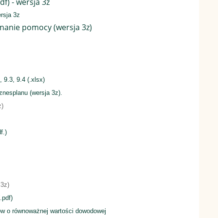
f) - wersja 3z
rsja 3z
znanie pomocy (wersja 3z)
 9.3, 9.4 (.xlsx)
znesplanu (wersja 3z).
z)
f.)
 3z)
.pdf)
ów o równoważnej wartości dowodowej