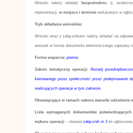
Wnioski należy składać
bezpośrednio
, tj. osobiśc
reprezentacji,
w miejscu i terminie
wskazanym w ogłosz
Tryb składania wniosków:
Wnioski wraz z załącznikami należy składać na odpowie
wniosek w formie dokumentu elektronicznego zapisany 
Forma wsparcia:
premia
Zakres tematyczny operacji:
Rozwój przedsiębiorczo
kierowanego przez społeczność przez podejmowanie dz
realizujących operacje w tym zakresie.
Obowiązujące w ramach naboru warunki udzielenia 
Lista wymaganych dokumentów potwierdzających s
wyboru operacji
– stanowi
załącznik nr 3
do ogłoszenia