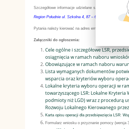
Szczegółowe informacje udzielane są dodatkowo w Biu
Region Południe ul. Szkolna 4, 87 – 610 Dobrzyń nad Wi
Pytania należy kierować na adres email:
lgddobrzyn@inte
Załączniki do ogłoszenia:
Cele ogólne i szczegółowe LSR, przed
osiągnięcia w ramach naboru wnioskó
Obowiązujące w ramach naboru warunk
Lista wymaganych dokumentów potwier
wsparcia oraz kryteriów wyboru operac
Lokalne kryteria wyboru operacji w r
towarzyszącego LSR: Lokalne Kryteria 
podmioty niż LGD) wraz z procedurą us
Rozwoju Lokalnego Kierowanego przez
Karta opisu operacji dla przedsięwzięcia LSR: Ws
Formularz wniosku o przyznanie pomocy (wersja 