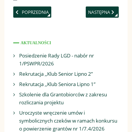
POPRZEDNIA STRONA: FORUM GENERALNE W TŁUCHOW
NASTĘPNA STRONA: 
POPRZEDNIA
NASTĘPNA
AKTUALNOŚCI
Posiedzenie Rady LGD - nabór nr
1/PSWPR/2026
Rekrutacja ,,Klub Senior Lipno 2”
Rekrutacja ,,Klub Seniora Lipno 1”
Szkolenie dla Grantobiorców z zakresu
rozliczania projektu
Uroczyste wręczenie umów i
symbolicznych czeków w ramach konkursu
o powierzenie grantów nr 1/7.4/2026