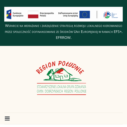
Wsparcie na wdrażanie i zarządzenie strategią rozwoju lokalnego kierowanego
przez społeczność dofinansowanie ze środków Unii Europejskiej w ramach EFS+,
EFRROW.