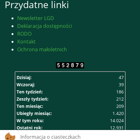
Przydatne linki
Newsletter LGD
Deklaracja dostępności
RODO
Kontakt
Ochrona małoletnich
Dzisiaj:
47
Wczoraj:
39
Ten tydzień:
186
Zeszły tydzień:
212
Ten miesiąc:
209
Ubiegły miesiąc:
1.420
W tym roku:
14.024
Ostatni rok:
12.931
Razem:
552.879
Informacja o ciasteczkach