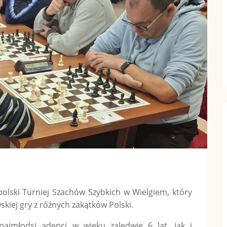
lski Turniej Szachów Szybkich w Wielgiem, który
kiej gry z różnych zakątków Polski.
ajmłodsi adepci w wieku zaledwie 6 lat, jak i