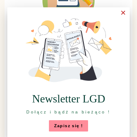
×
Ankieta LSR 2023-2027
Newsletter LGD
Ankieta LSR 2014-2020
Dołącz i bądź na bieżąco !
Zapisz się !