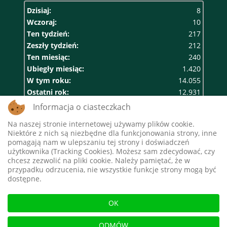
Dzisiaj:
8
Wczoraj:
10
Ten tydzień:
217
Zeszły tydzień:
212
Ten miesiąc:
240
Ubiegły miesiąc:
1.420
W tym roku:
14.055
Ostatni rok:
12.931
Razem:
552.910
Informacja o ciasteczkach
Na naszej stronie internetowej używamy plików cookie.
Niektóre z nich są niezbędne dla funkcjonowania strony, inne
pomagają nam w ulepszaniu tej strony i doświadczeń
użytkownika (Tracking Cookies). Możesz sam zdecydować, czy
chcesz zezwolić na pliki cookie. Należy pamiętać, że w
przypadku odrzucenia, nie wszystkie funkcje strony mogą być
dostępne.
"Europejski Fundusz Rolny na rzecz Rozwoju
OK
Obszarów Wiejskich: Europa inwestująca w obszary
ODMÓW