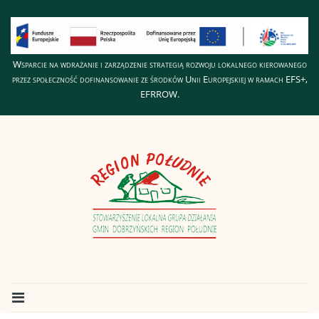
Wsparcie na wdrażanie i zarządzenie strategią rozwoju lokalnego kierowanego
przez społeczność dofinansowanie ze środków Unii Europejskiej w ramach EFS+,
EFRROW.