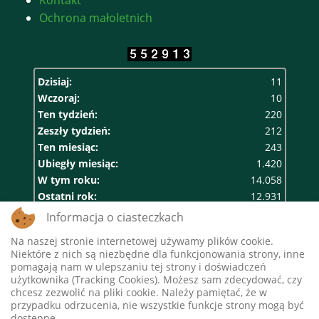
Ochrona małoletnich
Dzisiaj:
11
Wczoraj:
10
Ten tydzień:
220
Zeszły tydzień:
212
Ten miesiąc:
243
Ubiegły miesiąc:
1.420
W tym roku:
14.058
Ostatni rok:
12.931
Razem:
552.913
Informacja o ciasteczkach
Na naszej stronie internetowej używamy plików cookie.
Niektóre z nich są niezbędne dla funkcjonowania strony, inne
pomagają nam w ulepszaniu tej strony i doświadczeń
użytkownika (Tracking Cookies). Możesz sam zdecydować, czy
chcesz zezwolić na pliki cookie. Należy pamiętać, że w
przypadku odrzucenia, nie wszystkie funkcje strony mogą być
dostępne.