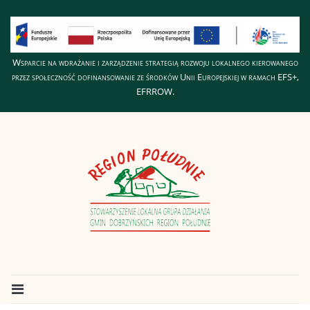
Wsparcie na wdrażanie i zarządzenie strategią rozwoju lokalnego kierowanego
przez społeczność dofinansowanie ze środków Unii Europejskiej w ramach EFS+,
EFRROW.