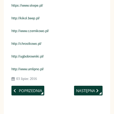
https://www.skepe.pl/
http://kikol.beep.pl/
http://www.czernikowo.pl/
http://chrostkowo.pl/
http://ugbobrowniki.pl/
http://www.umlipno.pl/
03 lipiec 2016
POPRZEDNIA STRONA: BIURO LGD
NASTĘPNA STRONA: 
POPRZEDNIA
NASTĘPNA