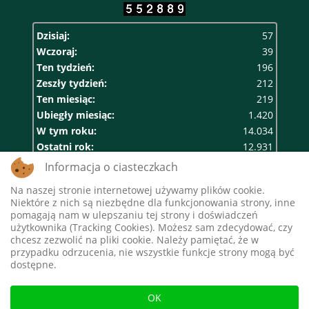
Dzisiaj:
57
Wczoraj:
39
Ten tydzień:
196
Zeszły tydzień:
212
Ten miesiąc:
219
Ubiegły miesiąc:
1.420
W tym roku:
14.034
Ostatni rok:
12.931
Razem:
552.889
Informacja o ciasteczkach
Na naszej stronie internetowej używamy plików cookie.
Niektóre z nich są niezbędne dla funkcjonowania strony, inne
pomagają nam w ulepszaniu tej strony i doświadczeń
użytkownika (Tracking Cookies). Możesz sam zdecydować, czy
chcesz zezwolić na pliki cookie. Należy pamiętać, że w
przypadku odrzucenia, nie wszystkie funkcje strony mogą być
dostępne.
"Europejski Fundusz Rolny na rzecz Rozwoju
OK