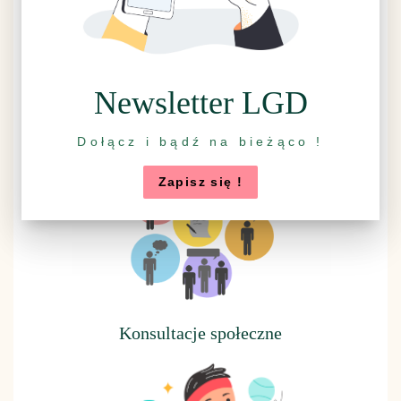
Newsletter LGD
Rzuć wszystko, idź na grzyby
Dołącz i bądź na bieżąco !
Zapisz się !
Konsultacje społeczne