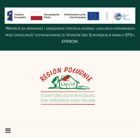
Wsparcie na wdrażanie i zarządzenie strategią rozwoju lokalnego kierowanego
przez społeczność dofinansowanie ze środków Unii Europejskiej w ramach EFS+,
EFRROW.